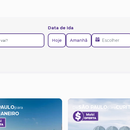
Data de Ida
Hoje
Amanhã
PAULO
SÃO PAULO
CURI
para
De
para
JANEIRO