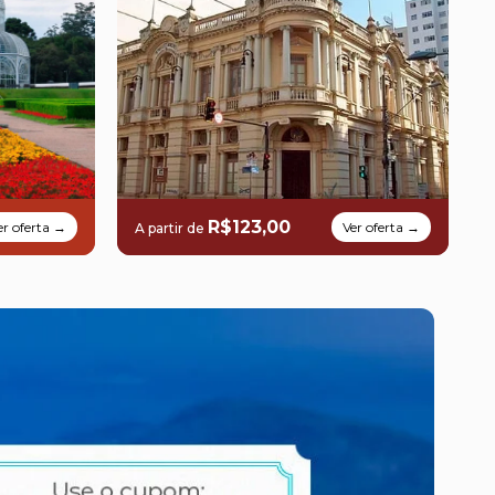
R$123,00
er oferta →
Ver oferta →
A partir de
A