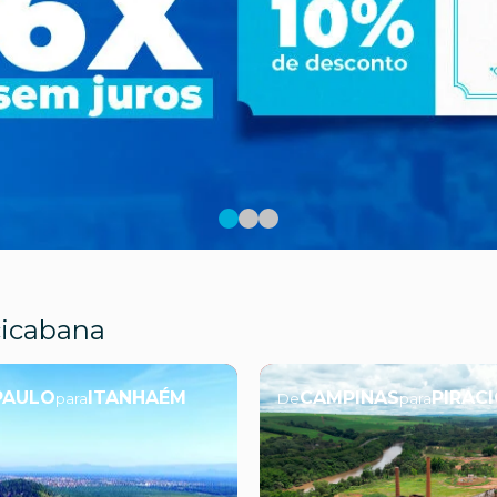
cicabana
PAULO
ITANHAÉM
CAMPINAS
PIRAC
para
De
para