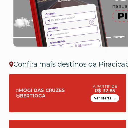
Confira mais destinos da Piracic
A PARTIR DE
MOGI DAS CRUZES
R$ 32,85
BERTIOGA
Ver oferta →