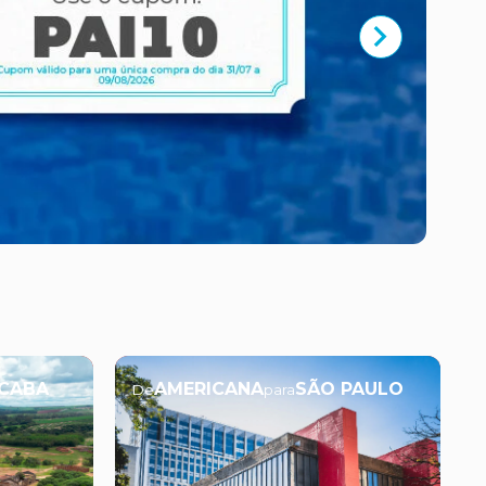
ICABA
AMERICANA
SÃO PAULO
De
para