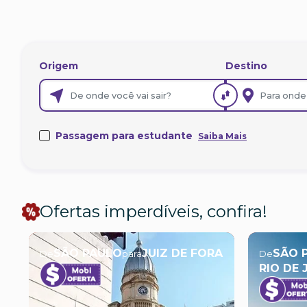
Origem
Destino
Passagem para estudante
Saiba Mais
Ofertas imperdíveis, confira!
SÃO PAULO
JUIZ DE FORA
SÃO 
De
para
De
RIO DE 