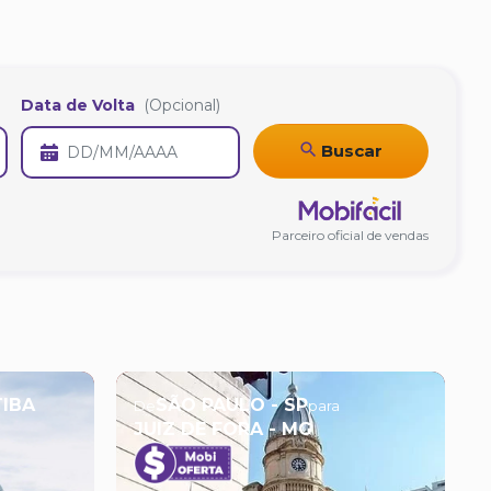
Data de Volta
(Opcional)
Buscar
Parceiro oficial de vendas
TIBA
SÃO PAULO - SP
De
para
JUIZ DE FORA - MG