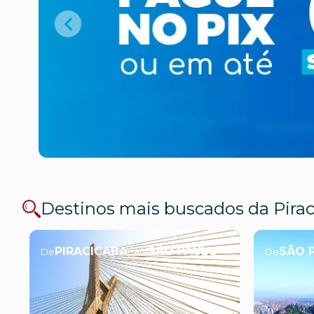
Destinos mais buscados da Pira
PIRACICABA
SÃO PAULO
SÃO 
De
para
De