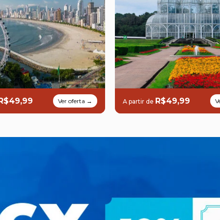
R$49,99
R$49,99
Ver oferta →
V
A partir de