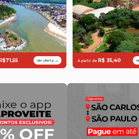
R$71,55
R$ 35,40
Ver oferta →
V
A partir de